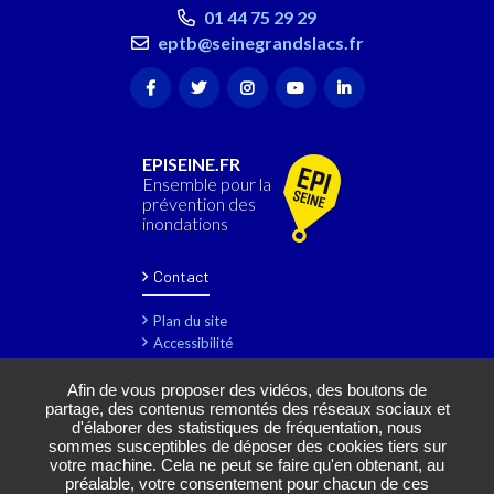
01 44 75 29 29
eptb@seinegrandslacs.fr
EPISEINE.FR
Ensemble pour la
prévention des
inondations
Contact
Plan du site
Accessibilité
Mentions légales
Rejoignez-nous
Afin de vous proposer des vidéos, des boutons de
partage, des contenus remontés des réseaux sociaux et
Marchés publics
d'élaborer des statistiques de fréquentation, nous
Gestion des cookies
sommes susceptibles de déposer des cookies tiers sur
votre machine. Cela ne peut se faire qu'en obtenant, au
préalable, votre consentement pour chacun de ces