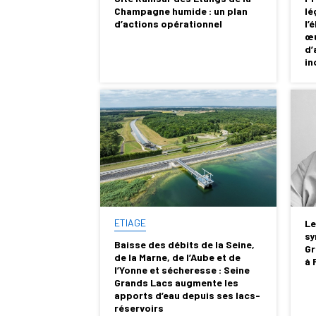
Champagne humide : un plan
lé
d’actions opérationnel
l’
œu
d’
in
ETIAGE
Le
sy
Baisse des débits de la Seine,
Gr
de la Marne, de l’Aube et de
à 
l’Yonne et sécheresse : Seine
Grands Lacs augmente les
apports d’eau depuis ses lacs-
réservoirs