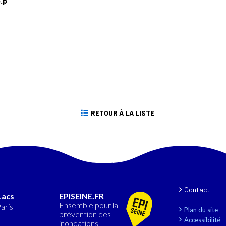
.p
RETOUR À LA LISTE
Contact
Lacs
EPISEINE.FR
Ensemble pour la
Paris
Plan du site
prévention des
Accessibilité
inondations