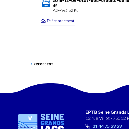
2019-12-06-etat-des-credits-delib
df
PDF-443.52 Ko
Téléchargement
PRECEDENT
EPTB Seine Grands 
12 rue Villiot - 75012 
01 44 75 29 29