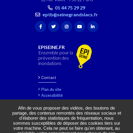
01 44 75 29 29
eptb@seinegrandslacs.fr
EPISEINE.FR
Ensemble pour la
prévention des
inondations
Contact
Plan du site
Accessibilité
Mentions légales
Rejoignez-nous
Afin de vous proposer des vidéos, des boutons de
partage, des contenus remontés des réseaux sociaux et
Marchés publics
d'élaborer des statistiques de fréquentation, nous
Gestion des cookies
sommes susceptibles de déposer des cookies tiers sur
votre machine. Cela ne peut se faire qu'en obtenant, au