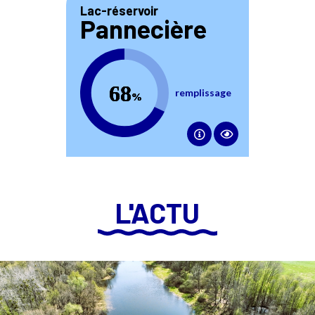
Lac-réservoir
Pannecière
68
percent
remplissage
L'ACTU